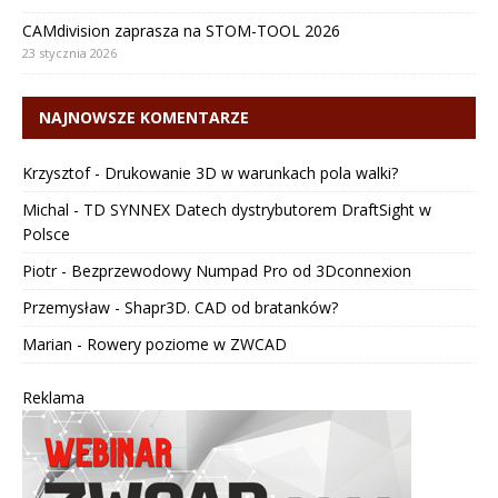
CAMdivision zaprasza na STOM-TOOL 2026
23 stycznia 2026
NAJNOWSZE KOMENTARZE
Krzysztof
-
Drukowanie 3D w warunkach pola walki?
Michal
-
TD SYNNEX Datech dystrybutorem DraftSight w
Polsce
Piotr
-
Bezprzewodowy Numpad Pro od 3Dconnexion
Przemysław
-
Shapr3D. CAD od bratanków?
Marian
-
Rowery poziome w ZWCAD
Reklama