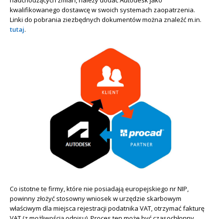
nadchodzących zmian, należy dodać Autodesk jako
kwalifikowanego dostawcę w swoich systemach zaopatrzenia.
Linki do pobrania ziezbędnych dokumentów można znaleźć m.in.
tutaj
.
Co istotne te firmy, które nie posiadają europejskiego nr NIP,
powinny złożyć stosowny wniosek w urzędzie skarbowym
właściwym dla miejsca rejestracji podatnika VAT, otrzymać fakturę
VAT (z możliwością odpisu). Proces ten może być czasochłonny,