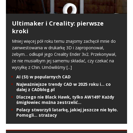
Ultimaker i Creality: pierwsze
kroki
Mniej więcej pół roku temu znajomy zachęcił mnie do
zainwestowania w drukarkę 3D i zaproponował,
żebym… odkupił jego Creality Ender 3v2. Przekonywał,
że nie musiałbym jej samemu składać, czy czekać na
wysyłkę z Chin. Umówiliśmy
[...]
AI (SI) w popularnych CAD
Najważniejsze trendy CAD w 2025 roku i… co
dalej z CADblog.pl
Dlaczego nie Black Hawk, tylko AW149? Każdy
śmigłowiec można zestrzelić…
Polacy stworzyli latarkę, jakiej jeszcze nie było.
Pomogli… strażacy