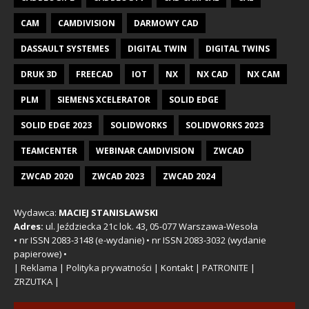
CAM
CAMDIVISION
DARMOWY CAD
DASSAULT SYSTEMES
DIGITAL TWIN
DIGITAL TWINS
DRUK 3D
FREECAD
IOT
NX
NX CAD
NX CAM
PLM
SIEMENS XCELERATOR
SOLID EDGE
SOLID EDGE 2023
SOLIDWORKS
SOLIDWORKS 2023
TEAMCENTER
WEBINAR CAMDIVISION
ZWCAD
ZWCAD 2020
ZWCAD 2023
ZWCAD 2024
Wydawca:
MACIEJ STANISŁAWSKI
Adres:
ul. Jeździecka 21c lok. 43, 05-077 Warszawa-Wesoła
• nr ISSN 2083-3148 (e-wydanie) • nr ISSN 2083-3032 (wydanie
papierowe) •
|
Reklama
|
Polityka prywatności
| Kontakt |
PATRONITE
|
ZRZUTKA
|